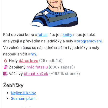
Rád do věcí kopu
#
futsal
, čtu je
#
knihy
nebo je také
analyzuji a převádím na jedničky a nuly
#
programovani
.
Ve volném čase se následně snažím ty jedničky a nuly
naopak zničit
#
hry
.
Hrdý
dárce krve
(25
odběrů)
+
Zapálený
hráč futsalu
(600
zápasů)
+
Vášnivý
čtenář knížek
(~162.1k stránek)
Žebříčky
Nejlepší knihy
Seznam přání