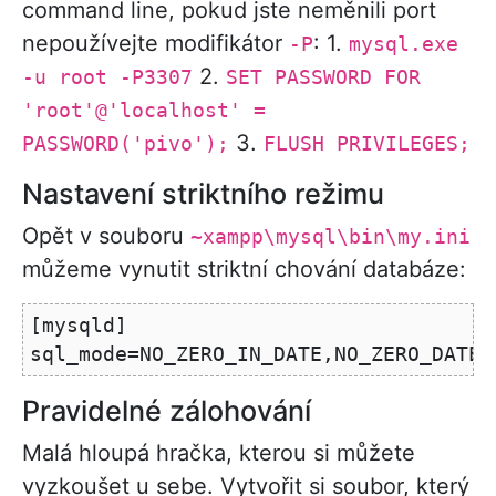
command line, pokud jste neměnili port
nepoužívejte modifikátor
: 1.
-P
mysql.exe
2.
-u root -P3307
SET PASSWORD FOR
'root'@'localhost' =
3.
PASSWORD('pivo');
FLUSH PRIVILEGES;
Nastavení striktního režimu
Opět v souboru
~xampp\mysql\bin\my.ini
můžeme vynutit striktní chování databáze:
[mysqld]

Pravidelné zálohování
Malá hloupá hračka, kterou si můžete
vyzkoušet u sebe. Vytvořit si soubor, který