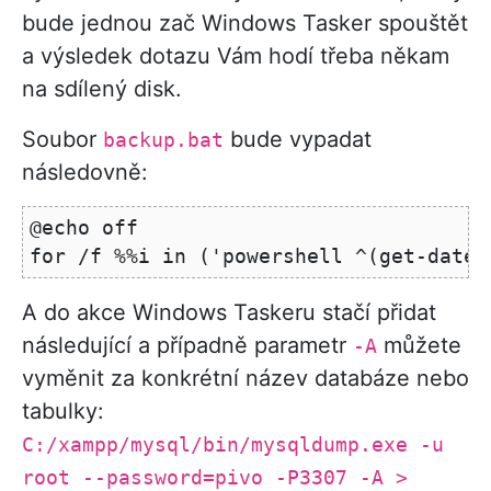
bude jednou zač Windows Tasker spouštět
a výsledek dotazu Vám hodí třeba někam
na sdílený disk.
Soubor
bude vypadat
backup.bat
následovně:
@echo off

A do akce Windows Taskeru stačí přidat
následující a případně parametr
můžete
-A
vyměnit za konkrétní název databáze nebo
tabulky:
C:/xampp/mysql/bin/mysqldump.exe -u
root --password=pivo -P3307 -A >