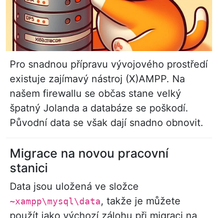
Pro snadnou přípravu vývojového prostředí
existuje zajímavý nástroj (X)AMPP. Na
našem firewallu se občas stane velký
špatný Jolanda a databáze se poškodí.
Původní data se však dají snadno obnovit.
Migrace na novou pracovní
stanici
Data jsou uložená ve složce
, takže je můžete
~xampp\mysql\data
použít jako výchozí zálohu při migraci na