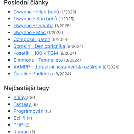
Poslední články
Gwynne - Hlad bohů
(1/2025)
Gwynne - Stín bohů
(1/2025)
Gwynne - Odvaha
(1/2025)
Gwynne - Moc
(1/2025)
Composer patch
(9/2024)
Sorokin - Den opričníka
(8/2024)
Kosatík - 100 x TGM
(8/2024)
Simmons - Temné léto
(8/2024)
XAMPP - defaultní nastavení & rozšíření
(8/2024)
Čapek - Pudlenka
(8/2024)
Nejčastější tagy
Knihy
(36)
Fantasy
(9)
Programování
(5)
Sci-fi
(4)
PHP
(2)
Román
(2)