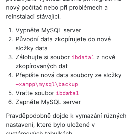
nový počítač nebo při problémech a
reinstalaci stávající.
Vypněte MySQL server
Původní data zkopírujete do nové
složky data
Zálohujte si soubor
z nově
ibdata1
zkopírovaných dat
Přepište nová data soubory ze složky
~xampp\mysql\backup
Vraťte soubor
ibdata1
Zapněte MySQL server
Pravděpodobně dojde k vymazání různých
nastavení, které bylo uložené v
systémových tabulkách.