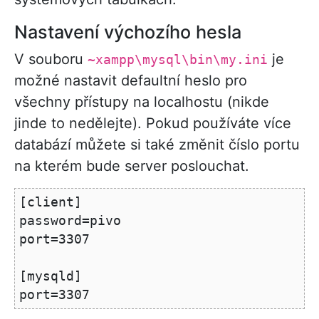
Nastavení výchozího hesla
V souboru
je
~xampp\mysql\bin\my.ini
možné nastavit defaultní heslo pro
všechny přístupy na localhostu (nikde
jinde to nedělejte). Pokud používáte více
databází můžete si také změnit číslo portu
na kterém bude server poslouchat.
[client]

password=pivo

port=3307

[mysqld]
