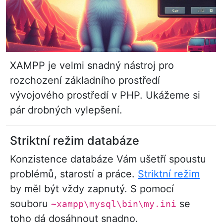
XAMPP je velmi snadný nástroj pro
rozchození základního prostředí
vývojového prostředí v PHP. Ukážeme si
pár drobných vylepšení.
Striktní režim databáze
Konzistence databáze Vám ušetří spoustu
problémů, starostí a práce.
Striktní režim
by měl být vždy zapnutý. S pomocí
souboru
se
~xampp\mysql\bin\my.ini
toho dá dosáhnout snadno.